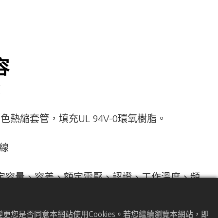
容
膜
色熱縮套管，填充UL 94V-0環氧樹脂。
電線
定容量、容差、額定電壓、認證、工作溫度、頻
碼
更您是否同意本網站使用Cookies。若您繼續瀏覽本網站，即