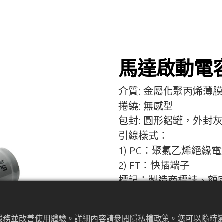
馬達啟動電
介質: 金屬化聚丙烯薄
捲繞: 無感型
包封: 圓形鋁罐，外封灰
引線樣式：
1) PC：聚氯乙烯絕緣
2) FT：快插端子
標記：製造商標誌、額
率、日期、代碼、系列
佳服務並改善使用體驗。詳細內容請參閱隱私權政策。您可以隨時變