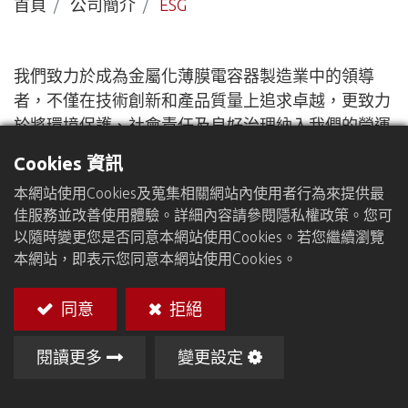
首頁
公司簡介
ESG
我們致力於成為金屬化薄膜電容器製造業中的領導
者，不僅在技術創新和產品質量上追求卓越，更致力
於將環境保護、社會責任及良好治理納入我們的營運
核心。我們的ESG策略旨在以負責任的方式創造可持
Cookies 資訊
續的價值，為客戶、員工、供應鏈夥伴及我們所在的
本網站使用Cookies及蒐集相關網站內使用者行為來提供最
社區貢獻力量。
佳服務並改善使用體驗。詳細內容請參閱隱私權政策。您可
1. 環境
以隨時變更您是否同意本網站使用Cookies。若您繼續瀏覽
本網站，即表示您同意本網站使用Cookies。
同意
拒絕
閱讀更多
變更設定