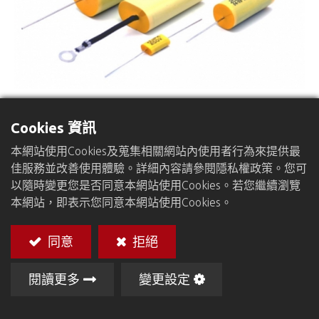
Cookies 資訊
軸向型電容
本網站使用Cookies及蒐集相關網站內使用者行為來提供最
介質：金屬化聚丙烯薄膜
佳服務並改善使用體驗。詳細內容請參閱隱私權政策。您可
捲繞：無感型
以隨時變更您是否同意本網站使用Cookies。若您繼續瀏覽
包封：聚酯包裹，環氧樹脂填充
本網站，即表示您同意本網站使用Cookies。
引線：
同意
拒絕
1. TC 鍍錫銅線
2. PC 聚氯乙烯絕緣電線
閱讀更多
變更設定
標記：製造商標誌、鎖定容量、容差、額定電壓、認
證、工作溫度、頻率、日期、代碼、系列碼
類別：CBB20/CBB60