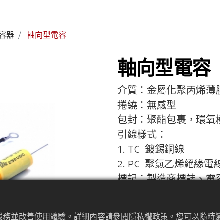
容器
軸向型電容
軸向型電容
介質：金屬化聚丙烯薄
捲繞：無感型
包封：聚酯包裹，環氧
引線樣式：
1. TC 鍍錫銅線
2. PC 聚氯乙烯絕緣電
標記：製造商標誌、電
作溫度、額定頻率。
類別：CBB20
佳服務並改善使用體驗。詳細內容請參閱隱私權政策。您可以隨時變