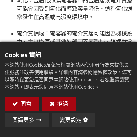
氧化：金屬化薄膜電容器中的金屬層或電介質層
可能會因受到氧化而導致容量降低。這種氧化通
常發生在高溫或高濕度環境中。
電介質損壞：電容器的電介質層可能因為機械應
力、電壓過高或其他外部因素而受損，這樣就會
減少電容器的容量。
Cookies 資訊
本網站使用Cookies及蒐集相關網站內使用者行為來提供最
溫度效應：溫度的變化可能會影響電容器的性
佳服務並改善使用體驗。詳細內容請參閱隱私權政策。您可
能，尤其是對於高溫環境下的金屬化薄膜電容
以隨時變更您是否同意本網站使用Cookies。若您繼續瀏覽
器。高溫可能導致電介質層的性能下降。
本網站，即表示您同意本網站使用Cookies。
漏電流：漏電流是一種可能導致電容器容量衰減
同意
拒絕
的現象。這種現象可能是由於電容器的結構或製
造缺陷引起的，或者是因為電容器的運行條件不
閱讀更多
變更設定
當，例如過高的工作電壓。